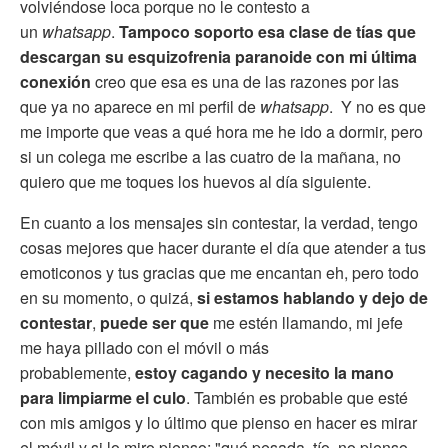
volviéndose loca porque no le contesto a
un
whatsapp
.
Tampoco soporto esa clase de tías que
descargan su esquizofrenia paranoide con mi última
conexión
creo que esa es una de las razones por las
que ya no aparece en mi perfil de
whatsapp
. Y no es que
me importe que veas a qué hora me he ido a dormir, pero
si un colega me escribe a las cuatro de la mañana, no
quiero que me toques los huevos al día siguiente.
En cuanto a los mensajes sin contestar, la verdad, tengo
cosas mejores que hacer durante el día que atender a tus
emoticonos y tus gracias que me encantan eh, pero todo
en su momento, o quizá,
si estamos hablando y dejo de
contestar
,
puede ser que
me estén llamando, mi jefe
me haya pillado con el móvil o más
probablemente,
estoy cagando y necesito la mano
para limpiarme el culo
. También es probable que esté
con mis amigos y lo último que pienso en hacer es mirar
el móvil y si lo miro pienso: "qué pesada, tío, no pienso