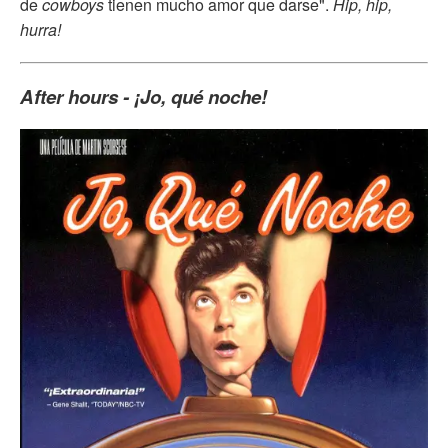
de
cowboys
tienen mucho amor que darse".
Hip, hip,
hurra!
After hours - ¡Jo, qué noche!