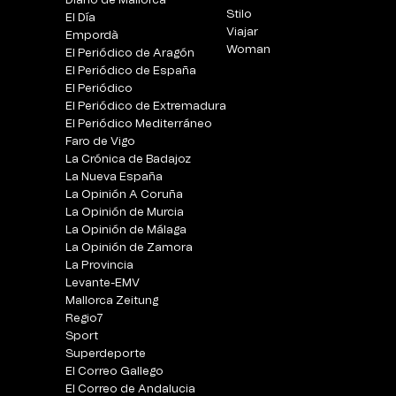
Diario de Mallorca
Stilo
El Día
Viajar
Empordà
Woman
El Periódico de Aragón
El Periódico de España
El Periódico
El Periódico de Extremadura
El Periódico Mediterráneo
Faro de Vigo
La Crónica de Badajoz
La Nueva España
La Opinión A Coruña
La Opinión de Murcia
La Opinión de Málaga
La Opinión de Zamora
La Provincia
Levante-EMV
Mallorca Zeitung
Regio7
Sport
Superdeporte
El Correo Gallego
El Correo de Andalucia