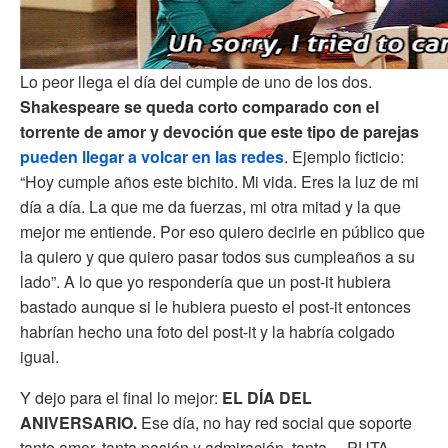
Lo peor llega el día del cumple de uno de los dos.
Shakespeare se queda corto comparado con el
torrente de amor y devoción que este tipo de parejas
pueden llegar a volcar en las redes
. Ejemplo ficticio:
“Hoy cumple años este bichito. Mi vida. Eres la luz de mi
día a día. La que me da fuerzas, mi otra mitad y la que
mejor me entiende. Por eso quiero decirle en público que
la quiero y que quiero pasar todos sus cumpleaños a su
lado”. A lo que yo respondería que un post-it hubiera
bastado aunque si le hubiera puesto el post-it entonces
habrían hecho una foto del post-it y la habría colgado
igual.
Y dejo para el final lo mejor:
EL DÍA DEL
ANIVERSARIO.
Ese día, no hay red social que soporte
tanto amor, tanta pasión y admiración, tanta… PUTA