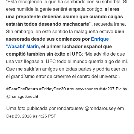
“Está recogiendo lo que ha sembrado con su soberbia. Si
eres humilde la gente sentirá empatía contigo,
si eres
una prepotente deberías asumir que cuando caigas
estarán todos deseando machacarte”
, recuerda Irene.
Sin embargo, en este sentido la malagueña estuvo
bien
asesorada desde sus comienzos
por
Enrique
'Wasabi' Marín
, el primer luchador español que
compitió también sin éxito el UFC
: “Me advirtió de que
una vez llegase al UFC todo el mundo querría algo de mí.
Que me saldrían amigos en todas partes y podría caer en
el grandísimo error de creerme el centro del universo”.
#FearTheReturn #FridayDec30 #rouseyvsnunes #ufc207 Pic by
@hansgutknecht
Uma foto publicada por rondarousey @rondarousey em
Dez 29, 2016 às 4:26 PST