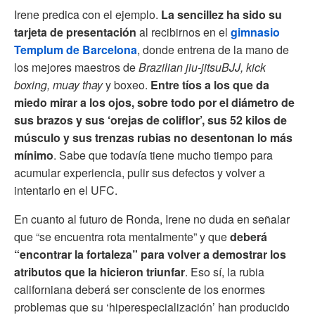
Irene predica con el ejemplo.
La sencillez ha sido su
tarjeta de presentación
al recibirnos en el
gimnasio
Templum de Barcelona
, donde entrena de la mano de
los mejores maestros de
Brazilian jiu-jitsuBJJ, kick
boxing, muay thay
y boxeo.
Entre tíos a los que da
miedo mirar a los ojos, sobre todo por el diámetro de
sus brazos y sus ‘orejas de coliflor’, sus 52 kilos de
músculo y sus trenzas rubias no desentonan lo más
mínimo
. Sabe que todavía tiene mucho tiempo para
acumular experiencia, pulir sus defectos y volver a
intentarlo en el UFC.
En cuanto al futuro de Ronda, Irene no duda en señalar
que “se encuentra rota mentalmente” y que
deberá
“encontrar la fortaleza” para volver a demostrar los
atributos que la hicieron triunfar
. Eso sí, la rubia
californiana deberá ser consciente de los enormes
problemas que su ‘hiperespecialización’ han producido