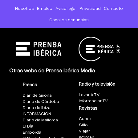
Nosotros
Empleo
Aviso legal
Privacidad
Contacto
Canal de denuncias
Otras webs de Prensa Ibérica Media
Radio y televisión
Prensa
LevanteTV
Diari de Girona
InformacionTV
Diario de Córdoba
Diario de Ibiza
Revistas
INFORMACIÓN
Cuore
Diario de Mallorca
Stilo
El Día
Viajar
Empordà
Woman