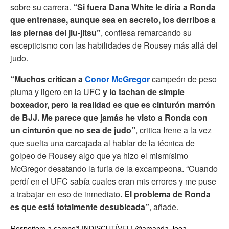
sobre su carrera.
“Si fuera Dana White le diría a Ronda
que entrenase, aunque sea en secreto, los derribos a
las piernas del jiu-jitsu”
, confiesa remarcando su
escepticismo con las habilidades de Rousey más allá del
judo.
“Muchos critican a
Conor McGregor
campeón de peso
pluma y ligero en la UFC
y lo tachan de simple
boxeador, pero la realidad es que es cinturón marrón
de BJJ. Me parece que jamás he visto a Ronda con
un cinturón que no sea de judo”
, critica Irene a la vez
que suelta una carcajada al hablar de la técnica de
golpeo de Rousey algo que ya hizo el mismísimo
McGregor desatando la furia de la excampeona. “Cuando
perdí en el UFC sabía cuales eran mis errores y me puse
a trabajar en eso de inmediato
. El problema de Ronda
es que está totalmente desubicada”
, añade.
Respeitem a campeã INDISCUTÍVEL! @amanda_leoa