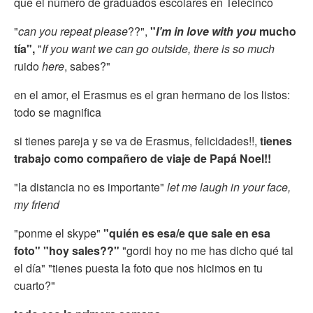
que el número de graduados escolares en Telecinco
"
can you repeat please
??",
"
I’m in love with you
mucho
tía",
"
If you want we can go outside, there is so much
ruido
here
, sabes?"
en el amor, el Erasmus es el gran hermano de los listos:
todo se magnifica
si tienes pareja y se va de Erasmus, felicidades!!,
tienes
trabajo como compañero de viaje de Papá Noel!!
"la distancia no es importante"
let me laugh in your face,
my friend
"ponme el skype"
"quién es esa/e que sale en esa
foto" "hoy sales??"
"gordi hoy no me has dicho qué tal
el día" "tienes puesta la foto que nos hicimos en tu
cuarto?"