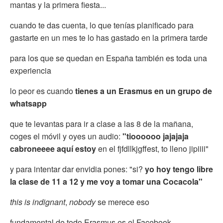
mantas y la primera fiesta...
cuando te das cuenta, lo que tenías planificado para
gastarte en un mes te lo has gastado en la primera tarde
para los que se quedan en España también es toda una
experiencia
lo peor es cuando
tienes a un Erasmus en un grupo de
whatsapp
que te levantas para ir a clase a las 8 de la mañana,
coges el móvil y oyes un audio:
"tioooooo jajajaja
cabroneeee aquí estoy
en el fjfdllkjgffest, to lleno jipiiii"
y para intentar dar envidia pones: "si?
yo hoy tengo libre
la clase de 11 a 12 y me voy a tomar una Cocacola"
this is indignant
,
nobody
se merece eso
fundamental de todo Erasmus es el Facebook