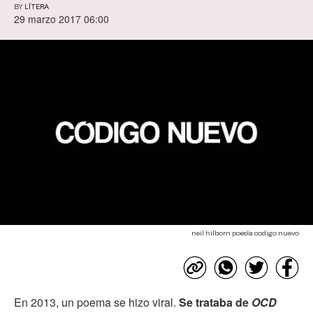
BY
LÍTERA
29 marzo 2017 06:00
neil hilborn poesía codigo nuevo
En 2013, un poema se hizo viral.
Se trataba de
OCD