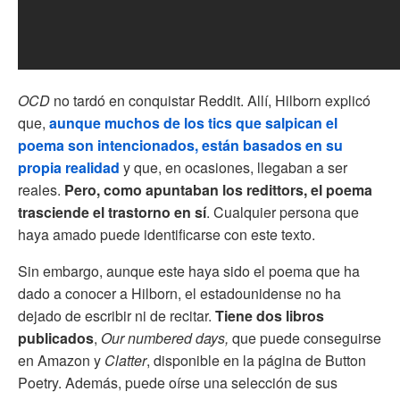
OCD
no tardó en conquistar Reddit. Allí, Hilborn explicó
que,
aunque muchos de los tics que salpican el
poema son intencionados, están basados en su
propia realidad
y que, en ocasiones, llegaban a ser
reales.
Pero, como apuntaban los redittors, el poema
trasciende el trastorno en sí
. Cualquier persona que
haya amado puede identificarse con este texto.
Sin embargo, aunque este haya sido el poema que ha
dado a conocer a Hilborn, el estadounidense no ha
dejado de escribir ni de recitar.
Tiene dos libros
publicados
,
Our numbered days,
que puede conseguirse
en Amazon
y
Clatter
, disponible en la página de Button
Poetry. Además, puede oírse una selección de sus