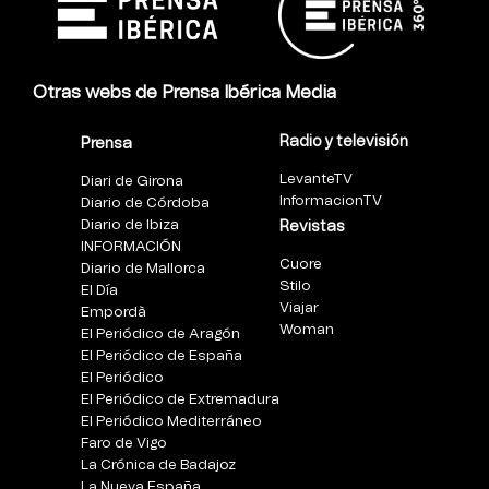
Otras webs de Prensa Ibérica Media
Radio y televisión
Prensa
LevanteTV
Diari de Girona
InformacionTV
Diario de Córdoba
Diario de Ibiza
Revistas
INFORMACIÓN
Cuore
Diario de Mallorca
Stilo
El Día
Viajar
Empordà
Woman
El Periódico de Aragón
El Periódico de España
El Periódico
El Periódico de Extremadura
El Periódico Mediterráneo
Faro de Vigo
La Crónica de Badajoz
La Nueva España