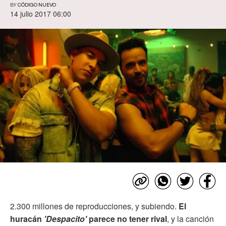
BY
CÓDIGO NUEVO
14 julio 2017 06:00
2.300 millones de reproducciones, y subiendo.
El
huracán
'Despacito'
parece no tener rival
, y la canción