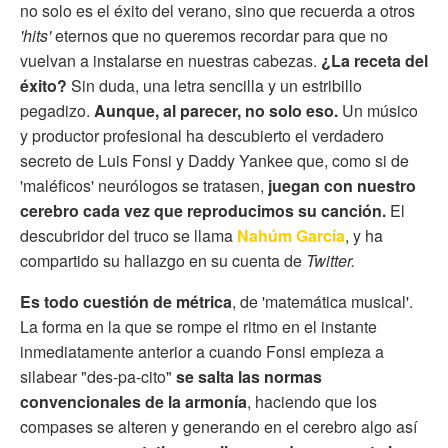
no solo es el éxito del verano, sino que recuerda a otros
'hits'
eternos que no queremos recordar para que no
vuelvan a instalarse en nuestras cabezas.
¿La receta del
éxito?
Sin duda, una letra sencilla y un estribillo
pegadizo.
Aunque, al parecer, no solo eso.
Un músico
y productor profesional ha descubierto el verdadero
secreto de Luis Fonsi y Daddy Yankee que, como si de
'maléficos' neurólogos se tratasen,
juegan con nuestro
cerebro cada vez que reproducimos su canción.
El
descubridor del truco se llama
Nahúm García
, y ha
compartido su hallazgo en su cuenta de
Twitter.
Es todo cuestión de métrica
, de 'matemática musical'.
La forma en la que se rompe el ritmo en el instante
inmediatamente anterior a cuando Fonsi empieza a
silabear "des-pa-cito"
se salta las normas
convencionales de la armonía
, haciendo que los
compases se alteren y generando en el cerebro algo así