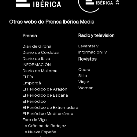
Otras webs de Prensa Ibérica Media
Radio y televisión
Prensa
LevanteTV
Diari de Girona
InformacionTV
Diario de Córdoba
Diario de Ibiza
Revistas
INFORMACIÓN
Cuore
Diario de Mallorca
Stilo
El Día
Viajar
Empordà
Woman
El Periódico de Aragón
El Periódico de España
El Periódico
El Periódico de Extremadura
El Periódico Mediterráneo
Faro de Vigo
La Crónica de Badajoz
La Nueva España