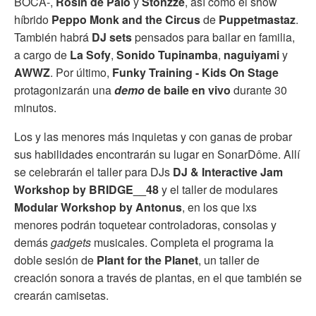
BOCA-,
Rosin de Palo
y
Stonzze
, así como el show
híbrido
Peppo Monk and the Circus
de
Puppetmastaz
.
También habrá
DJ sets
pensados para bailar en familia,
a cargo de
La Sofy
,
Sonido Tupinamba
,
naguiyami
y
AWWZ
. Por último,
Funky Training - Kids On Stage
protagonizarán una
demo
de baile en vivo
durante 30
minutos.
Los y las menores más inquietas y con ganas de probar
sus habilidades encontrarán su lugar en SonarDôme. Allí
se celebrarán el taller para DJs
DJ & Interactive Jam
Workshop by BRIDGE__48
y el taller de modulares
Modular Workshop by Antonus
, en los que lxs
menores podrán toquetear controladoras, consolas y
demás
gadgets
musicales. Completa el programa la
doble sesión de
Plant for the Planet
, un taller de
creación sonora a través de plantas, en el que también se
crearán camisetas.