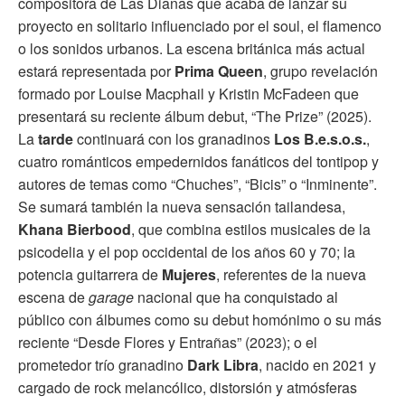
compositora de Las Dianas que acaba de lanzar su
proyecto en solitario influenciado por el soul, el flamenco
o los sonidos urbanos. La escena británica más actual
estará representada por
Prima Queen
, grupo revelación
formado por Louise Macphail y Kristin McFadeen que
presentará su reciente álbum debut, “The Prize” (2025).
La
tarde
continuará con los granadinos
Los B.e.s.o.s.
,
cuatro románticos empedernidos fanáticos del tontipop y
autores de temas como “Chuches”, “Bicis” o “Inminente”.
Se sumará también la nueva sensación tailandesa,
Khana Bierbood
, que combina estilos musicales de la
psicodelia y el pop occidental de los años 60 y 70; la
potencia guitarrera de
Mujeres
, referentes de la nueva
escena de
garage
nacional que ha conquistado al
público con álbumes como su debut homónimo o su más
reciente “Desde Flores y Entrañas” (2023); o el
prometedor trío granadino
Dark Libra
, nacido en 2021 y
cargado de rock melancólico, distorsión y atmósferas