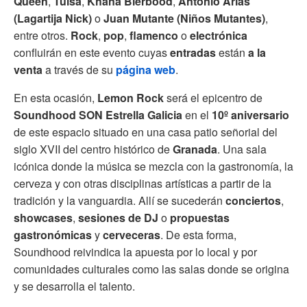
Queen
,
Tulsa
,
Khana Bierbood
,
Antonio Arias
(Lagartija Nick)
o
Juan Mutante (Niños Mutantes)
,
entre otros.
Rock
,
pop
,
flamenco
o
electrónica
confluirán en este evento cuyas
entradas
están
a la
venta
a través de su
página web
.
En esta ocasión,
Lemon Rock
será el epicentro de
Soundhood SON Estrella Galicia
en el
10º aniversario
de este espacio situado en una casa patio señorial del
siglo XVII del centro histórico de
Granada
. Una sala
icónica donde la música se mezcla con la gastronomía, la
cerveza y con otras disciplinas artísticas a partir de la
tradición y la vanguardia. Allí se sucederán
conciertos
,
showcases
,
sesiones de DJ
o
propuestas
gastronómicas
y
cerveceras
. De esta forma,
Soundhood reivindica la apuesta por lo local y por
comunidades culturales como las salas donde se origina
y se desarrolla el talento.