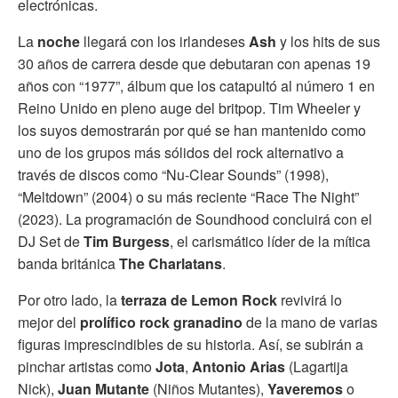
electrónicas.
La
noche
llegará con los irlandeses
Ash
y los hits de sus
30 años de carrera desde que debutaran con apenas 19
años con “1977”, álbum que los catapultó al número 1 en
Reino Unido en pleno auge del britpop. Tim Wheeler y
los suyos demostrarán por qué se han mantenido como
uno de los grupos más sólidos del rock alternativo a
través de discos como “Nu-Clear Sounds” (1998),
“Meltdown” (2004) o su más reciente “Race The Night”
(2023). La programación de Soundhood concluirá con el
DJ Set de
Tim Burgess
, el carismático líder de la mítica
banda británica
The Charlatans
.
Por otro lado, la
terraza de Lemon Rock
revivirá lo
mejor del
prolífico rock granadino
de la mano de varias
figuras imprescindibles de su historia. Así, se subirán a
pinchar artistas como
Jota
,
Antonio Arias
(Lagartija
Nick),
Juan Mutante
(Niños Mutantes),
Yaveremos
o