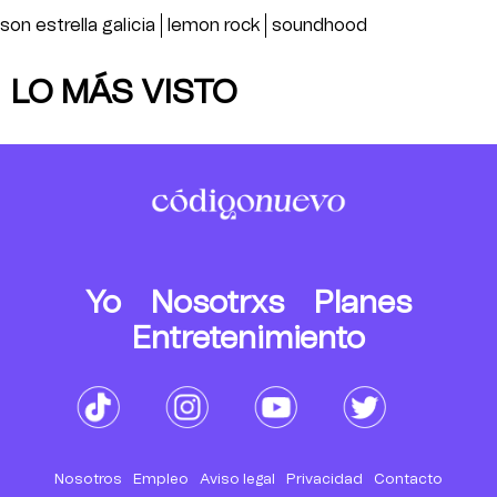
son estrella galicia
lemon rock
soundhood
LO MÁS VISTO
Yo
Nosotrxs
Planes
Entretenimiento
Nosotros
Empleo
Aviso legal
Privacidad
Contacto