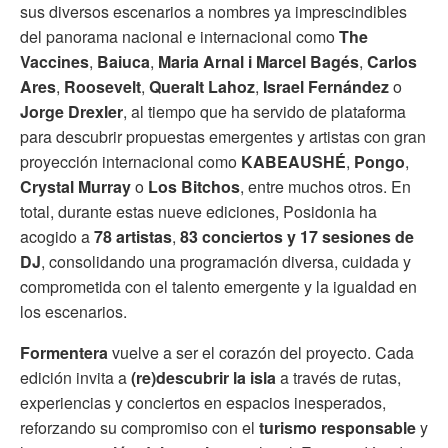
sus diversos escenarios a nombres ya imprescindibles
del panorama nacional e internacional como
The
Vaccines
,
Baiuca
,
Maria Arnal i Marcel Bagés
,
Carlos
Ares
,
Roosevelt
,
Queralt Lahoz
,
Israel Fernández
o
Jorge Drexler
, al tiempo que ha servido de plataforma
para descubrir propuestas emergentes y artistas con gran
proyección internacional como
KABEAUSHÉ
,
Pongo
,
Crystal Murray
o
Los Bitchos
, entre muchos otros. En
total, durante estas nueve ediciones, Posidonia ha
acogido a
78 artistas
,
83 conciertos y 17 sesiones de
DJ
, consolidando una programación diversa, cuidada y
comprometida con el talento emergente y la igualdad en
los escenarios.
Formentera
vuelve a ser el corazón del proyecto. Cada
edición invita a
(re)descubrir la isla
a través de rutas,
experiencias y conciertos en espacios inesperados,
reforzando su compromiso con el
turismo responsable
y