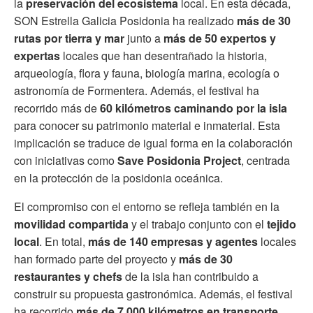
la
preservación del ecosistema
local. En esta década,
SON Estrella Galicia Posidonia ha realizado
más de 30
rutas por tierra y mar
junto a
más de 50 expertos y
expertas
locales que han desentrañado la historia,
arqueología, flora y fauna, biología marina, ecología o
astronomía de Formentera. Además, el festival ha
recorrido más de
60 kilómetros caminando por la isla
para conocer su patrimonio material e inmaterial. Esta
implicación se traduce de igual forma en la colaboración
con iniciativas como
Save Posidonia Project
, centrada
en la protección de la posidonia oceánica.
El compromiso con el entorno se refleja también en la
movilidad compartida
y el trabajo conjunto con el
tejido
local
. En total,
más de 140 empresas y agentes
locales
han formado parte del proyecto y
más de 30
restaurantes y chefs
de la isla han contribuido a
construir su propuesta gastronómica. Además, el festival
ha recorrido
más de 7.000 kilómetros en transporte