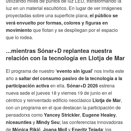
utilizando miles de puntos de luz LED, transformando la
luz en un material escultórico. En lugar de ver imágenes
proyectadas sobre una superficie plana,
el público se
verá envuelto por formas, colores y figuras en
movimiento
que flotan y se despliegan por el espacio
que lo rodea.
...mientras Sónar+D replantea nuestra
relación con la tecnología en Llotja de Mar
El programa de nuestro
‘evento sin igual’
nos invita este
año a
saltar del consumo pasivo de la tecnología a la
participación activa
en ella.
Sónar+D 2026
estrena
nueva sede el jueves 18 y viernes 19 de junio en el
céntrico y reinventado edificio neoclásico
Llotja de Mar
,
con un programa en el que destacan la participación de
pensadorxs como
Yancey Strickler
,
Eugene Healey
,
niceaunties
y
Mindy Seu
; las conferencias innovadoras
de
Mónica Rikić
,
Joana Moll
y
Eneritz Tejada
; los