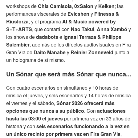
workshops de
Chia Camisola
,
0xSalon
y
Keiken
; las
performances viscerales de
Evicshen
y
Fitnesss &
Riusforza
; y el programa
AI & Music powered by
S+T+ARTS
, que contará con
Nao Takui
,
Anna Xambó
y
los shows de
dadabots
e
Ignasi Terraza & Philippe
Salembier
, además de los directos audiovisuales en Fira
Gran Via de
Daito Manabe
y
Reinier Zonneveld
junto a
un holograma de sí mismo.
Un Sónar que será más Sónar que nunca...
Con cuatro escenarios en simultáneo y 10 horas de
música el jueves, y seis escenarios y 14 horas de música
el viernes y el sábado,
Sónar 2026 ofrecerá más
opciones que nunca a su público
. Con
actuaciones
hasta las 03:00 el jueves
por primera vez en 33 años de
historia y con
seis escenarios funcionando a la vez en
un único recinto por primera vez en Fira Gran Via
,