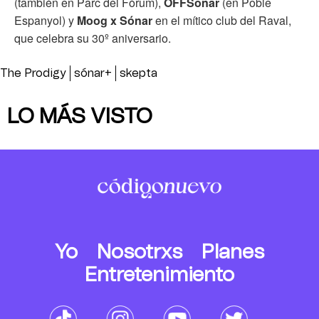
(también en Parc del Fòrum),
OFFSónar
(en Poble
Espanyol) y
Moog x Sónar
en el mítico club del Raval,
que celebra su 30º aniversario.
The Prodigy
sónar+
skepta
LO MÁS VISTO
Yo
Nosotrxs
Planes
Entretenimiento