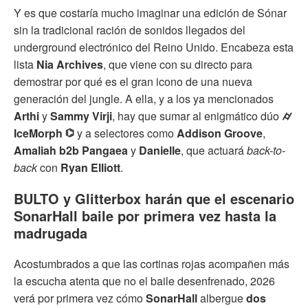
Y es que costaría mucho imaginar una edición de Sónar
sin la tradicional ración de sonidos llegados del
underground electrónico del Reino Unido. Encabeza esta
lista
Nia Archives
, que viene con su directo para
demostrar por qué es el gran icono de una nueva
generación del jungle. A ella, y a los ya mencionados
Arthi
y
Sammy Virji
, hay que sumar al enigmático dúo
⌭
IceMorph ⌬
y a selectores como
Addison Groove
,
Amaliah b2b Pangaea
y
Danielle
, que actuará
back-to-
back
con
Ryan Elliott
.
BULTO y Glitterbox harán que el escenario
SonarHall baile por primera vez hasta la
madrugada
Acostumbrados a que las cortinas rojas acompañen más
la escucha atenta que no el baile desenfrenado, 2026
verá por primera vez cómo
SonarHall
albergue
dos