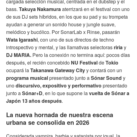
cargada selección musical, centrada en el dubstep y el
bass.
Takuya Nakamura
aterrizará en el festival con uno
de sus DJ sets híbridos, en los que su pad y su trompeta
ayudan a generar un sonido house y jungle suave,
melódico y bucólico. Por SonarLab x Rinse, pasarán
Wata Igarashi
, con uno de sus directos de techno
introspectivo y mental, y las llamativas selectoras
riria
y
DJ MARIA.
Pero la conexión no termina aquí: pocos días
después, el recién concebido
NU Festival
de
Tokio
ocupará la
Takanawa Gateway City
y contará con un
programa musical
presentado junto a
Sónar Sound
y
uno
discursivo, expositivo y performativo
presentado
junto a
Sónar+D
, en lo que supone la
vuelta de Sónar a
Japón 13 años después
.
La nueva hornada de nuestra escena
urbana se consolida en 2026
Considerada vampira, barbie y satanista por igual, la