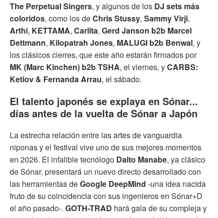
The Perpetual Singers
, y algunos de los
DJ sets más
coloridos
, como los de
Chris Stussy
,
Sammy Virji
,
Arthi
,
KETTAMA
,
Carlita
,
Gerd Janson b2b Marcel
Dettmann
,
Kilopatrah Jones
,
MALUGI b2b Benwal
, y
los clásicos cierres, que este año estarán firmados por
MK (Marc Kinchen) b2b TSHA
, el viernes, y
CARBS:
Ketiov & Fernanda Arrau
, el sábado.
El talento japonés se explaya en Sónar...
días antes de la vuelta de Sónar a Japón
La estrecha relación entre las artes de vanguardia
niponas y el festival vive uno de sus mejores momentos
en 2026. El infalible tecnólogo
Daito Manabe
, ya clásico
de Sónar, presentará un nuevo directo desarrollado con
las herramientas de
Google DeepMind
-una idea nacida
fruto de su coincidencia con sus ingenieros en Sónar+D
el año pasado-.
GOTH-TRAD
hará gala de su compleja y