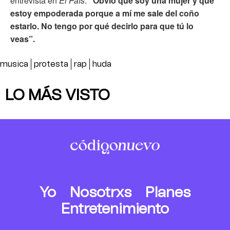
entrevista en
El País
:
“Obvio que soy una mujer y que
estoy empoderada porque a mí me sale del coño
estarlo. No tengo por qué decirlo para que tú lo
veas”.
musica
protesta
rap
huda
LO MÁS VISTO
Yo
Nosotrxs
Planes
Entretenimiento