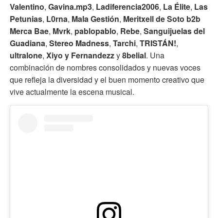
Valentino
,
Gavina.mp3
,
Ladiferencia2006
,
La Élite
,
Las
Petunias
,
L0rna
,
Mala Gestión
,
Meritxell de Soto b2b
Merca Bae
,
Mvrk
,
pablopablo
,
Rebe
,
Sanguijuelas del
Guadiana
,
Stereo Madness
,
Tarchi
,
TRISTÁN!
,
ultralone
,
Xiyo
y Fernandezz
y
8belial
. Una
combinación de nombres consolidados y nuevas voces
que refleja la diversidad y el buen momento creativo que
vive actualmente la escena musical.