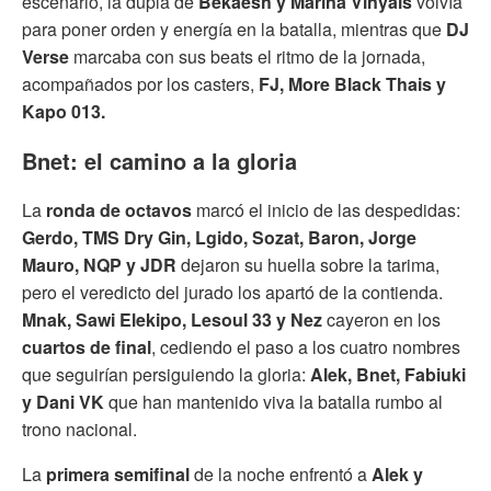
escenario, la dupla de
Bekaesh y Marina Vinyals
volvía
para poner orden y energía en la batalla, mientras que
DJ
Verse
marcaba con sus beats el ritmo de la jornada,
acompañados por los casters,
FJ, More Black Thais y
Kapo 013.
Bnet: el camino a la gloria
La
ronda de octavos
marcó el inicio de las despedidas:
Gerdo, TMS Dry Gin, Lgido, Sozat, Baron, Jorge
Mauro, NQP y JDR
dejaron su huella sobre la tarima,
pero el veredicto del jurado los apartó de la contienda.
Mnak, Sawi Elekipo, Lesoul 33 y Nez
cayeron en los
cuartos de final
, cediendo el paso a los cuatro nombres
que seguirían persiguiendo la gloria:
Alek, Bnet, Fabiuki
y Dani VK
que han mantenido viva la batalla rumbo al
trono nacional.
La
primera semifinal
de la noche enfrentó a
Alek y