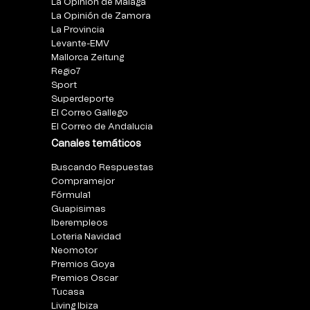
La Opinión de Málaga
La Opinión de Zamora
La Provincia
Levante-EMV
Mallorca Zeitung
Regio7
Sport
Superdeporte
El Correo Gallego
El Correo de Andalucia
Canales temáticos
Buscando Respuestas
Compramejor
Fórmula1
Guapisimas
Iberempleos
Loteria Navidad
Neomotor
Premios Goya
Premios Oscar
Tucasa
Living Ibiza