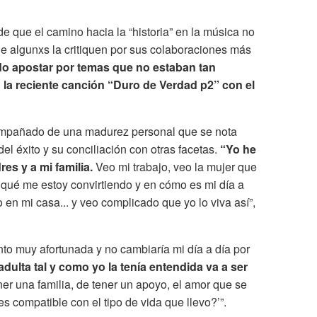
e que el camino hacia la “historia” en la música no
que algunxs la critiquen por sus colaboraciones más
do apostar por temas que no estaban tan
la reciente canción “Duro de Verdad p2” con el
compañado de una madurez personal que se nota
el éxito y su conciliación con otras facetas.
“Yo he
es y a mi familia.
Veo mi trabajo, veo la mujer que
n qué me estoy convirtiendo y en cómo es mi día a
 en mi casa... y veo complicado que yo lo viva así”,
nto muy afortunada y no cambiaría mi día a día por
adulta tal y como yo la tenía entendida va a ser
ner una familia, de tener un apoyo, el amor que se
s compatible con el tipo de vida que llevo?’”.