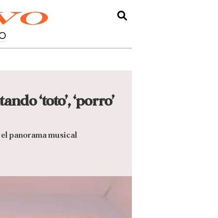
O
ndo ‘toto’, ‘porro’
en el panorama musical