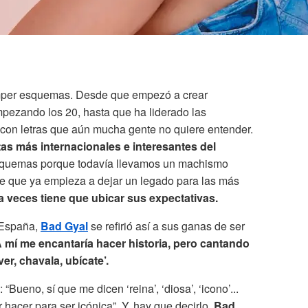
mper esquemas. Desde que empezó a crear
ezando los 20, hasta que ha liderado las
 con letras que aún mucha gente no quiere entender.
tas más internacionales e interesantes del
quemas porque todavía llevamos un machismo
 de que ya empieza a dejar un legado para las más
a veces tiene que ubicar sus expectativas.
 España,
Bad Gyal
se refirió así a sus ganas de ser
 mí me encantaría hacer historia, pero cantando
 ver, chavala, ubícate’.
“Bueno, sí que me dicen ‘reina’, ‘diosa’, ‘icono’...
acer para ser icónica”. Y, hay que decirlo,
Bad