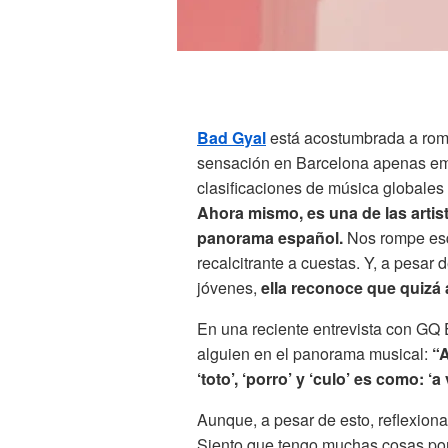
Bad Gyal
está acostumbrada a ro
sensación en Barcelona apenas emp
clasificaciones de música globales
Ahora mismo, es una de las artis
panorama español.
Nos rompe es
recalcitrante a cuestas. Y, a pesar
jóvenes,
ella reconoce que quizá 
En una reciente entrevista con GQ
alguien en el panorama musical:
“A
‘toto’, ‘porro’ y ‘culo’ es como: ‘a
Aunque, a pesar de esto, reflexiona: 
Siento que tengo muchas cosas por h