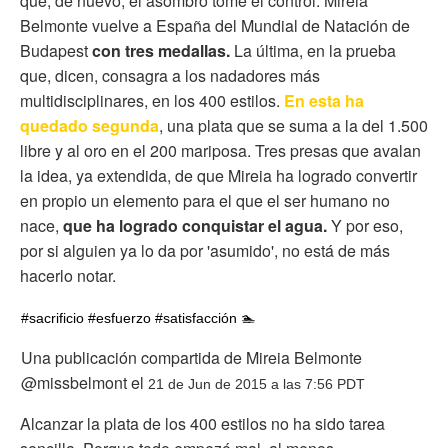
que, de nuevo, el asombro tome el control. Mireia
Belmonte vuelve a España del Mundial de Natación de
Budapest
con tres medallas.
La última, en la prueba
que, dicen, consagra a los nadadores más
multidisciplinares, en los 400 estilos.
En esta ha
quedado segunda
, una plata que se suma a la del 1.500
libre y al oro en el 200 mariposa. Tres presas que avalan
la idea, ya extendida, de que Mireia ha logrado convertir
en propio un elemento para el que el ser humano no
nace,
que ha logrado conquistar el agua.
Y por eso,
por si alguien ya lo da por 'asumido', no está de más
hacerlo notar.
#sacrificio #esfuerzo #satisfacción 🏊
Una publicación compartida de Mireia Belmonte
@missbelmont el
21 de Jun de 2015 a las 7:56 PDT
Alcanzar la plata de los 400 estilos no ha sido tarea