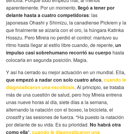
sencilla. Porque todo empezó mal, al menos
aparentemente. Por un momento,
llegó a tener por
delante hasta a cuatro competidoras
: las
japonesas Ohashi y Shimizu, la canadiense Pickrem y la
que finalmente se alzaría con el oro, la húngara Katinka
Hosszu. Pero Mireia no perdió el control: mantuvo su
ritmo hasta llegar al estilo libre cuando, de repente,
un
impulso casi sobrehumano recorrió su cuerpo
hasta
colocarla en segunda posición. Magia.
Y así ha cerrado su mejor actuación en un mundial. Ella,
que empezó a nadar con solo cuatro años
,
cuando le
diagnosticaron una escoliosis
. Al principio, se trataba
más de una cuestión de salud, pero hoy Mireia entrena
unas nueve horas al día, siete días a la semana,
alternando la natación con el boxeo, la bicicleta, el
crossfit
y las sesiones de fuerza. "Ha puesto la natación
por delante de su vida. Es su prioridad.
No habrá otra
como ella
",
cuando le diagnosticaron una