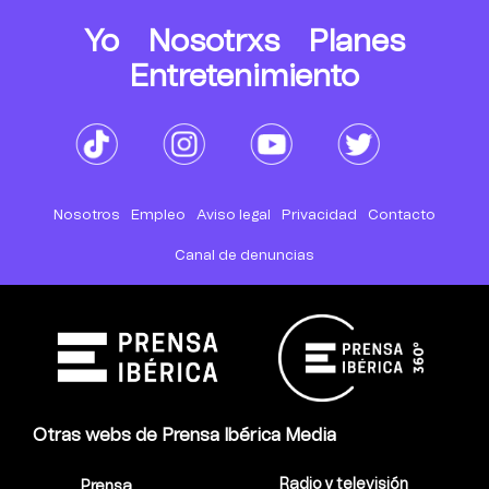
Yo
Nosotrxs
Planes
Entretenimiento
Nosotros
Empleo
Aviso legal
Privacidad
Contacto
Canal de denuncias
Otras webs de Prensa Ibérica Media
Radio y televisión
Prensa