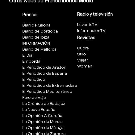
Otras webs de Prensa Ibérica Media
Radio y televisión
Prensa
LevanteTV
Diari de Girona
InformacionTV
Diario de Córdoba
Diario de Ibiza
Revistas
INFORMACIÓN
Cuore
Diario de Mallorca
Stilo
El Día
Viajar
Empordà
Woman
El Periódico de Aragón
El Periódico de España
El Periódico
El Periódico de Extremadura
El Periódico Mediterráneo
Faro de Vigo
La Crónica de Badajoz
La Nueva España
La Opinión A Coruña
La Opinión de Murcia
La Opinión de Málaga
La Opinión de Zamora