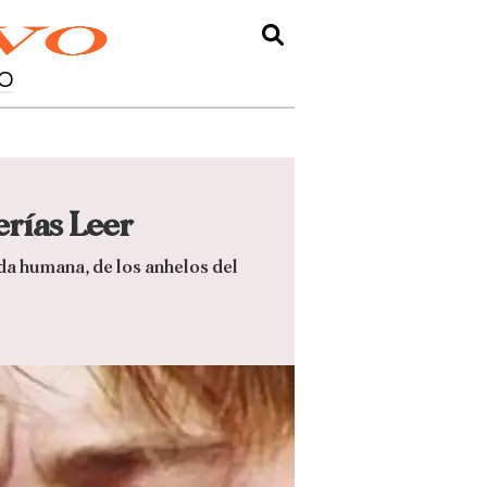
O
erías Leer
da humana, de los anhelos del