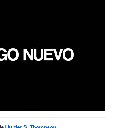
de
Hunter S. Thompson