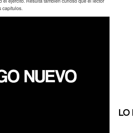
a o el ejército. Resulta también curioso que el lector
 capítulos.
LO