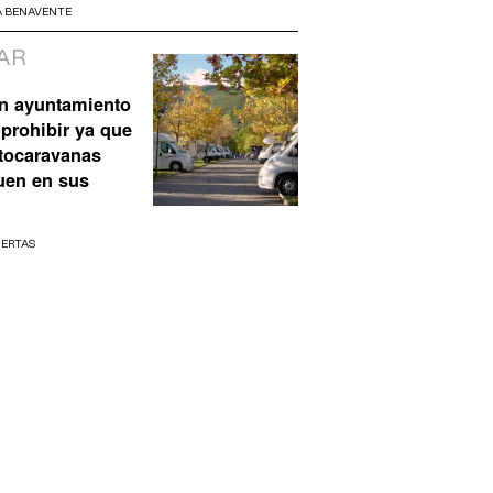
A BENAVENTE
AR
n ayuntamiento
prohibir ya que
utocaravanas
uen en sus
UERTAS