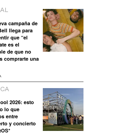
IAL
eva campaña de
ell llega para
ntir que “el
te es el
ble de que no
s comprarte una
A
ICA
ool 2026: esto
o lo que
os entre
rto y concierto
QOS*