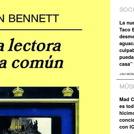
SOC
La nu
Taco B
desme
aguaca
culpa
pueda
casa”
JAVI MOR
MÚS
Mad C
es tod
hicim
concie
con I