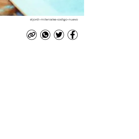
stjordi-mileniales-codigo-nuevo