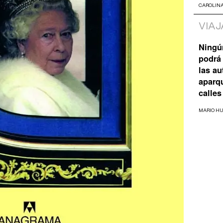
CAROLIN
VIAJ
Ningú
podrá 
las a
aparq
calles
MARIO H