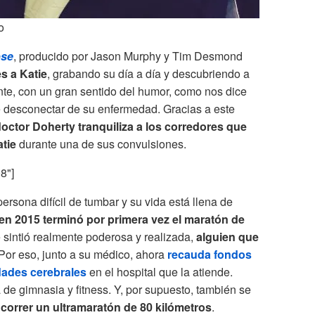
o
ose
, producido por Jason Murphy y Tim Desmond
s a Katie
, grabando su día a día y descubriendo a
ente, con un gran sentido del humor, como nos dice
 desconectar de su enfermedad. Gracias a este
doctor Doherty tranquiliza a los corredores que
tie
durante una de sus convulsiones.
08"]
rsona difícil de tumbar y su vida está llena de
en 2015 terminó por primera vez el maratón de
e sintió realmente poderosa y realizada,
alguien que
 Por eso, junto a su médico, ahora
recauda fondos
dades cerebrales
en el hospital que la atiende.
de gimnasia y fitness. Y, por supuesto, también se
:
correr un ultramaratón de 80 kilómetros
.