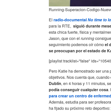
Running-Superacion-Codigo-Nuev
El
radio-documental
No time to l
para la RTE,
siguió durante mese
esta chica fuerte, física y mentalm
Jason, que con el
running
consigue
seguimiento podemos oír cómo
el 
se preocupan por el estado de Ka
[playlist tracklist="false" ids="1054
Pero Katie ha demostrado ser una pe
objetivos. Nos cuenta que, cuando
Dublín
, en 4 horas y 11 minutos, s
podía conseguir cualquier cosa
.
para crear un centro de enferme
Además, estudia para ser profesora 
ha fijado su próximo reto deportivo