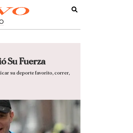
O
ió Su Fuerza
car su deporte favorito, correr,