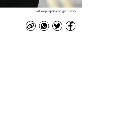
katie epilepsia codigo nuevo