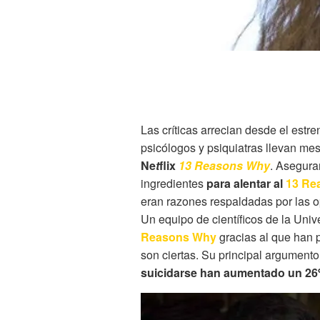
Las críticas arrecian desde el estre
psicólogos y psiquiatras llevan me
Ne
t
flix
13 Reasons Why
. Asegura
ingredientes
para alentar al
13 Re
eran razones respaldadas por las o
Un equipo de científicos de la Uni
Reasons Why
gracias al que han 
son ciertas. Su principal argumento
suicidarse han aumentado un 2