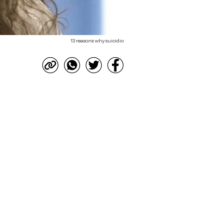
13 reasons why suicidio