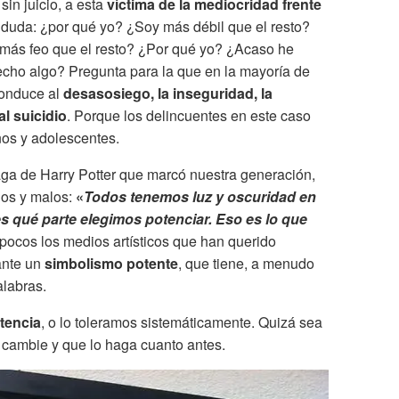
sin juicio, a esta
víctima de la mediocridad frente
 duda: ¿por qué yo? ¿Soy más débil que el resto?
 más feo que el resto? ¿Por qué yo? ¿Acaso he
cho algo? Pregunta para la que en la mayoría de
conduce al
desasosiego, la inseguridad, la
al suicidio
. Porque los delincuentes en este caso
ños y adolescentes.
ga de Harry Potter que marcó nuestra generación,
nos y malos:
«
Todos tenemos luz y oscuridad en
es qué parte elegimos potenciar. Eso es lo que
pocos los medios artísticos que han querido
ante un
simbolismo potente
, que tiene, a menudo
alabras.
tencia
, o lo toleramos sistemáticamente. Quizá sea
 cambie y que lo haga cuanto antes.