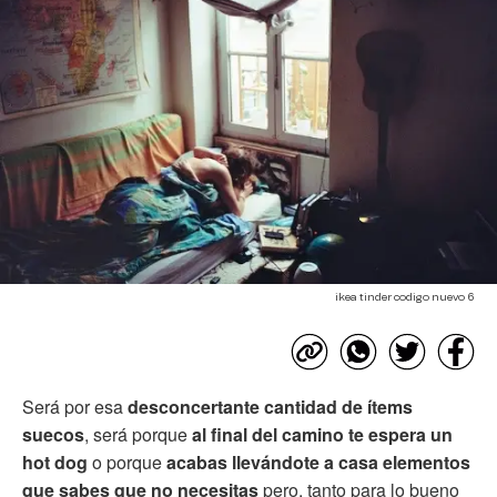
ikea tinder codigo nuevo 6
Será por esa
desconcertante cantidad de ítems
suecos
, será porque
al final del camino te espera un
hot dog
o porque
acabas llevándote a casa elementos
que sabes que no necesitas
pero, tanto para lo bueno