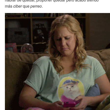
más
ciber
que
perreo
.