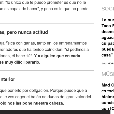
am: "lo único que te puedo prometer es que no le
 es capaz de hacer", y poco es lo que no puede
SOC
La nu
Taco B
desme
s, pero nunca actitud
aguaca
a física con ganas, tanto en los entrenamientos
culpa
pueda
trenadores que ha tenido coinciden: "si pedimos a
casa”
iones, él hace 12".
Y a alguien que en cada
 muy difícil pararlo.
JAVI MOR
MÚS
nterior
Mad C
a que ponerlo por obligación. Porque puede que a
es tod
le ves coger el balón no dudas del gran valor del
hicim
concie
 solo nos las pone nuestra cabeza
.
con I