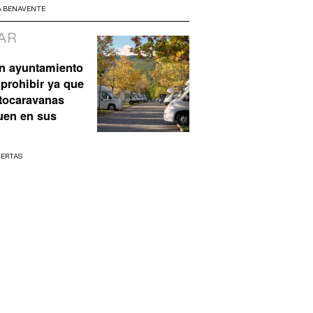
A BENAVENTE
AR
n ayuntamiento
prohibir ya que
utocaravanas
uen en sus
UERTAS