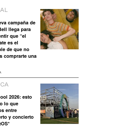
IAL
eva campaña de
ell llega para
ntir que “el
te es el
ble de que no
s comprarte una
A
ICA
ool 2026: esto
o lo que
os entre
rto y concierto
QOS*