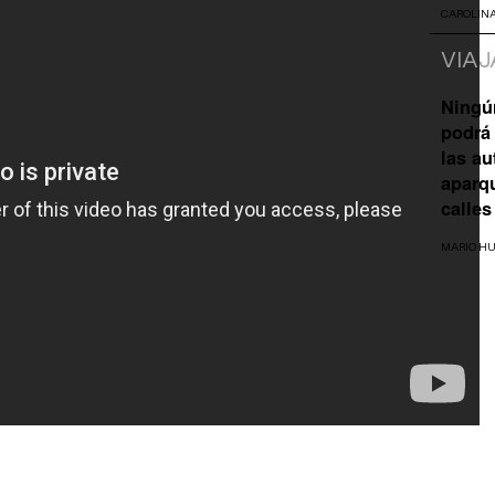
CAROLIN
VIAJ
Ningú
podrá 
las a
aparq
calles
MARIO H