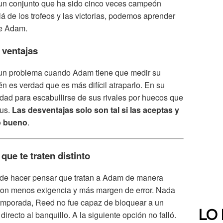
 un conjunto que ha sido cinco veces campeón
lá de los trofeos y las victorias, podemos aprender
de Adam.
 ventajas
 un problema cuando Adam tiene que medir su
én es verdad que es más difícil atraparlo. En su
idad para escabullirse de sus rivales por huecos que
lus.
Las desventajas solo son tal si las aceptas y
o bueno
.
 que te traten distinto
ede hacer pensar que tratan a Adam de manera
, con menos exigencia y más margen de error. Nada
 temporada, Reed no fue capaz de bloquear a un
LO
irecto al banquillo. A la siguiente opción no falló.