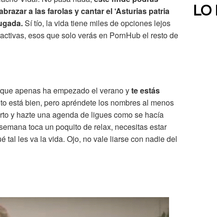
LO
razar a las farolas y cantar el ‘Asturias patria
rugada.
Sí tío, la vida tiene miles de opciones lejos
ractivas, esos que solo verás en PornHub el resto de
orque apenas ha empezado el verano y
te estás
nto está bien, pero apréndete los nombres al menos
uerto y hazte una agenda de ligues como se hacía
 semana toca un poquito de relax, necesitas estar
 tal les va la vida. Ojo, no vale liarse con nadie del