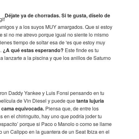
Déjate ya de chorradas. Si te gusta, díselo de
 amigos y a los suyos MUY amargados. Que si estoy
 si no me atrevo porque igual no siente lo mismo
tienes tiempo de soltar esa de 'es que estoy muy
s.
¿A qué estas esperando?
Este finde es tu
a lanzarte a la piscina y que los anillos de Saturno
bieron Daddy Yankee y Luis Fonsi pensando en tu
película de Vin Diesel y puede que
tanta lujuria
a cama equivocada.
Piensa que, de entre los
en el chiringuito, hay uno que podría joder tu
‘despacito’ porque si Paco o Manolo o como se llame
omo un Calippo en la guantera de un Seat Ibiza en el