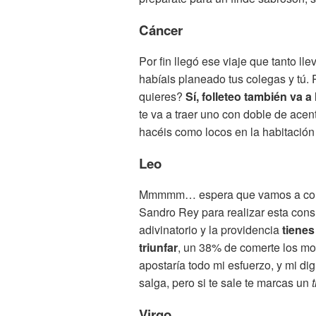
Cáncer
Por fin llegó ese viaje que tanto l
habíais planeado tus colegas y tú. 
quieres?
Sí, folleteo también va a
te va a traer uno con doble de ace
hacéis como locos en la habitación 
Leo
Mmmmm… espera que vamos a conta
Sandro Rey para realizar esta cons
adivinatorio y la providencia
tienes
triunfar
, un 38% de comerte los moc
apostaría todo mi esfuerzo, y mi dig
salga, pero si te sale te marcas un
Virgo