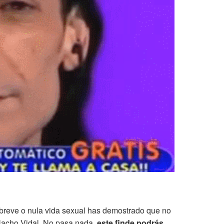
u breve o nula vida sexual has demostrado que no
Nacho Vidal. No pasa nada,
este finde podrás