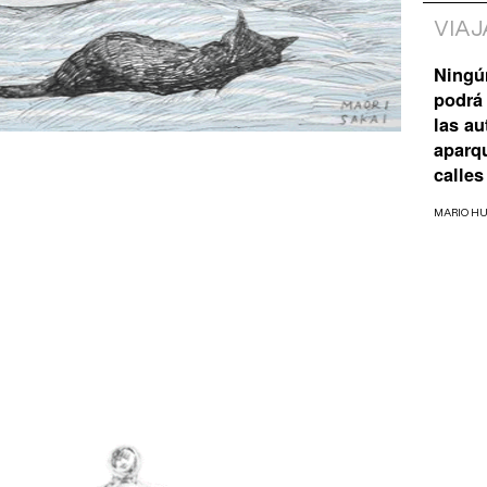
VIAJ
Ningú
podrá 
maori-s
las a
aparq
calles
MARIO H