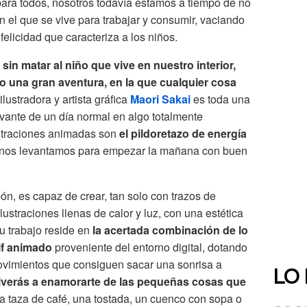
 para todos, nosotros todavía estamos a tiempo de no
 el que se vive para trabajar y consumir, vaciando
 felicidad que caracteriza a los niños.
sin matar al niño que vive en nuestro interior,
mo una gran aventura, en la que cualquier cosa
ilustradora y artista gráfica
Maori Sakai
es toda una
evante de un día normal en algo totalmente
ustraciones animadas son
el pildoretazo de energía
nos levantamos para empezar la mañana con buen
ón, es capaz de crear, tan solo con trazos de
ilustraciones llenas de calor y luz, con una estética
u trabajo reside en
la acertada combinación de lo
if animado
proveniente del entorno digital, dotando
ovimientos que consiguen sacar una sonrisa a
LO
verás a enamorarte de las pequeñas cosas que
a taza de café, una tostada, un cuenco con sopa o