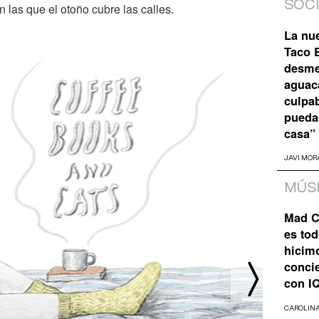
SOC
 las que el otoño cubre las calles.
La nu
Taco B
desme
aguaca
culpa
pueda
casa”
JAVI MOR
MÚS
Mad C
es tod
hicim
concie
con I
CAROLIN