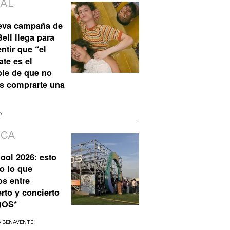
IAL
eva campaña de
ell llega para
ntir que “el
te es el
ble de que no
s comprarte una
A
ICA
ool 2026: esto
o lo que
os entre
rto y concierto
QOS*
A BENAVENTE