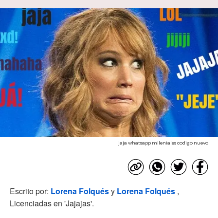
jaja whatsapp mileniales codigo nuevo
Escrito por:
Lorena Folqués
y
Lorena Folqués
,
Licenciadas en 'Jajajas'.