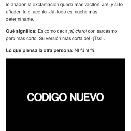
le añaden la exclamación queda más vacilón -Ja!- y si le
añaden le el acento -Já- todo es mucho más
determinante.
Qué significa:
Es como decir
¡sí, claro!
con sarcasmo
pero más corto. Su versión más corta del -¡Tss!-.
Lo que piensa la otra persona:
Ni fú ni fá.