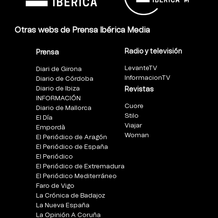
Otras webs de Prensa Ibérica Media
Radio y televisión
Prensa
LevanteTV
Diari de Girona
InformacionTV
Diario de Córdoba
Diario de Ibiza
Revistas
INFORMACIÓN
Cuore
Diario de Mallorca
Stilo
El Día
Viajar
Empordà
Woman
El Periódico de Aragón
El Periódico de España
El Periódico
El Periódico de Extremadura
El Periódico Mediterráneo
Faro de Vigo
La Crónica de Badajoz
La Nueva España
La Opinión A Coruña