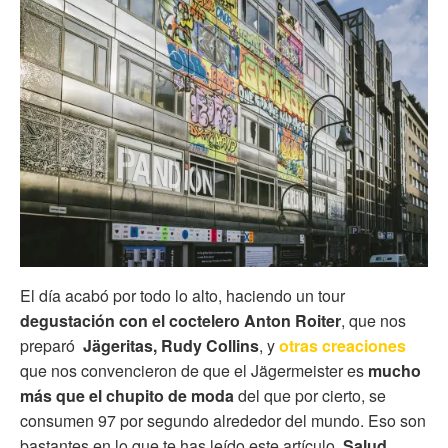
El día acabó por todo lo alto, haciendo un tour
degustación con el coctelero Anton Roiter
, que nos
preparó
Jägeritas, Rudy Collins
, y
otras creaciones
que nos convencieron de que el Jägermeister es
mucho
más que el chupito de m
oda
del que por cierto, se
consumen 97 por segundo alrededor del mundo. Eso son
bastantes en lo que te has leído este artículo.
Salud.