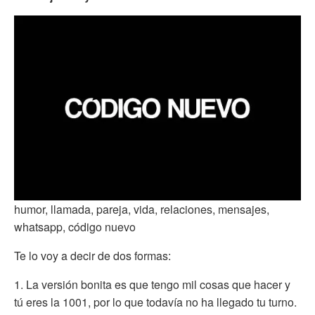
humor, llamada, pareja, vida, relaciones, mensajes,
whatsapp, código nuevo
Te lo voy a decir de dos formas:
1. La versión bonita es que tengo mil cosas que hacer y
tú eres la 1001, por lo que todavía no ha llegado tu turno.