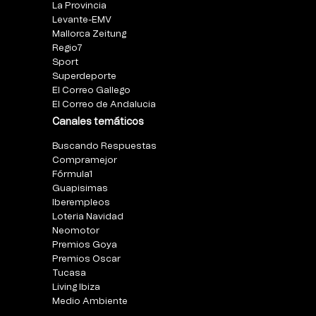
La Provincia
Levante-EMV
Mallorca Zeitung
Regio7
Sport
Superdeporte
El Correo Gallego
El Correo de Andalucia
Canales temáticos
Buscando Respuestas
Compramejor
Fórmula1
Guapisimas
Iberempleos
Loteria Navidad
Neomotor
Premios Goya
Premios Oscar
Tucasa
Living Ibiza
Medio Ambiente