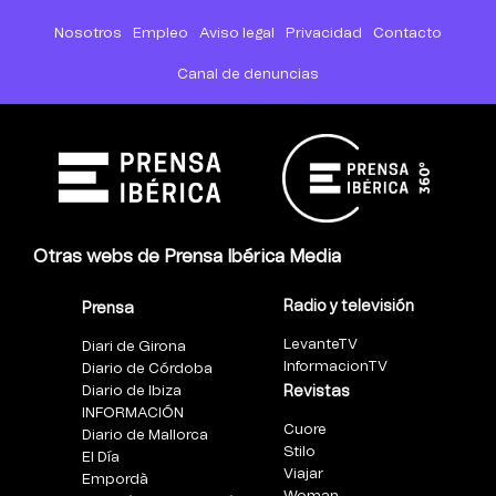
Nosotros
Empleo
Aviso legal
Privacidad
Contacto
Canal de denuncias
Otras webs de Prensa Ibérica Media
Radio y televisión
Prensa
LevanteTV
Diari de Girona
InformacionTV
Diario de Córdoba
Diario de Ibiza
Revistas
INFORMACIÓN
Cuore
Diario de Mallorca
Stilo
El Día
Viajar
Empordà