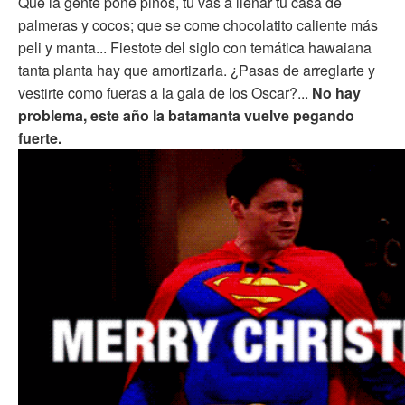
Que la gente pone pinos, tú vas a llenar tu casa de
palmeras y cocos; que se come chocolatito caliente más
peli y manta... Fiestote del siglo con temática hawaiana
tanta planta hay que amortizarla. ¿Pasas de arreglarte y
vestirte como fueras a la gala de los Oscar?...
No hay
problema, este año la batamanta vuelve pegando
fuerte.