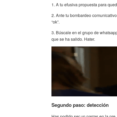
1. A tu efusiva propuesta para queda
2. Ante tu bombardeo comunicativo p
“ok”.
3. Búscale en el grupo de whatsap
que se ha salido. Hater.
Segundo paso: detección
Has podido ser un parras en la pre,