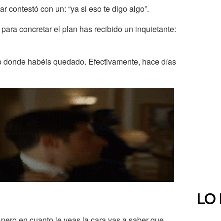
r contestó con un: “ya si eso te digo algo”.
ara concretar el plan has recibido un inquietante:
p donde habéis quedado. Efectivamente, hace días
LO
 pero en cuanto le veas la cara vas a saber que