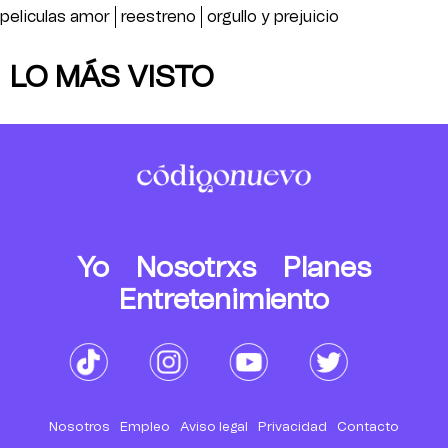
peliculas amor
reestreno
orgullo y prejuicio
LO MÁS VISTO
Yo
Nosotrxs
Planes
Entretenimiento
Nosotros
Empleo
Aviso legal
Privacidad
Contacto