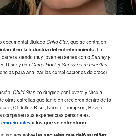
o documental titulado
Child Star
, que se centra en
infantil en la industria del entretenimiento.
La
u carrera siendo muy joven en series como
Barney y
 en Disney con
Camp Rock
y
Sunny entre estrellas
,
encias para analizar las complicaciones de crecer
ación,
Child Star
, co-dirigido por Lovato y Nicola
de otras estrellas que también crecieron dentro de la
ymore, Christina Ricci, Kenan Thompson, Raven-
 comparten sus experiencias personales,
s emocionales
a los que se enfrentaron.
in tapujos sobre
las secuelas que dejó su niñez