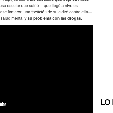
coso escolar que sufrió —que llegó a niveles
e firmaron una “petición de suicidio” contra ella—
a salud mental y
su problema con las drogas.
LO