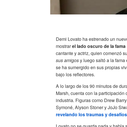
Demi Lovato ha estrenado un nuev
mostrar
el lado oscuro de la fama 
cantante y actriz, quien comenzó s
sus amigos
y luego saltó a la fama
se ha sumergido en sus propias viv
bajo los reflectores.
A lo largo de los 90 minutos de dur
Marsh, cuenta con la participación 
industria. Figuras como Drew Barr
Symoné, Alyson Stoner y JoJo Siwa
revelando los traumas y desafío
Lovato no se guarda nada y habla s