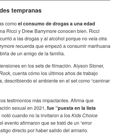
des tempranas
mas como
el consumo de drogas a una edad
tina Ricci y Drew Barrymore conocen bien. Ricci
urrió a las drogas y al alcohol porque no veía otra
Barrymore recuerda que empezó a consumir marihuana
birla de un amigo de la familia.
tensiones en los sets de filmación. Alyson Stoner,
Rock
, cuenta cómo los últimos años de trabajo
es, describiendo el ambiente en el set como “caminar
 los testimonios más impactantes. Afirma que
tación sexual en 2021,
fue “puesta en la lista
 notó cuando no la invitaron a los
Kids Choice
l evento afirmaron que se trató de un “error
stigo directo por haber salido del armario.