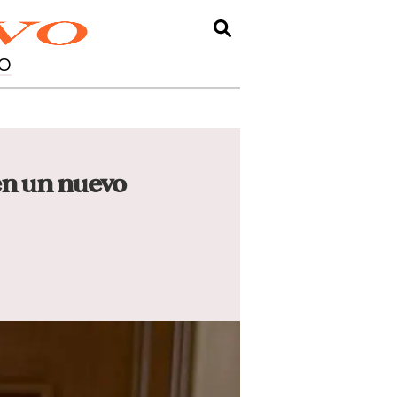
O
 en un nuevo