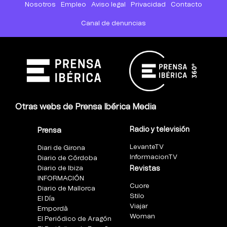
Nosotros
Empleo
Aviso legal
Privacidad
Contacto
Canal de denuncias
Otras webs de Prensa Ibérica Media
Radio y televisión
Prensa
LevanteTV
Diari de Girona
InformacionTV
Diario de Córdoba
Diario de Ibiza
Revistas
INFORMACIÓN
Cuore
Diario de Mallorca
Stilo
El Día
Viajar
Empordà
Woman
El Periódico de Aragón