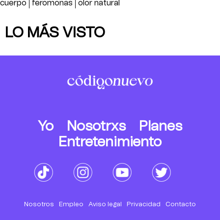
cuerpo
feromonas
olor natural
LO MÁS VISTO
Yo
Nosotrxs
Planes
Entretenimiento
Nosotros
Empleo
Aviso legal
Privacidad
Contacto