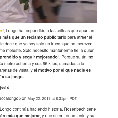
rt
, Longo ha respondido a las críticas que apuntan
s más que un reclamo publicitario
para atraer al
te decir que yo soy solo un truco, que no merezco
me moleste. Solo necesito mantenerme fiel a quien
aprendido y seguir mejorando
". Porque su ánimo
Su metro ochenta y sus 65 kilos, sumados a la
rjetas de visita, y
el motivo por el que nadie es
 a su juego.
jas14
beccalongo5 on
May 22, 2017 at 8:31pm PDT
a Longo continúa haciendo historia. Rosenbach tiene
rán más que mejorar
, y que su entrenamiento y su