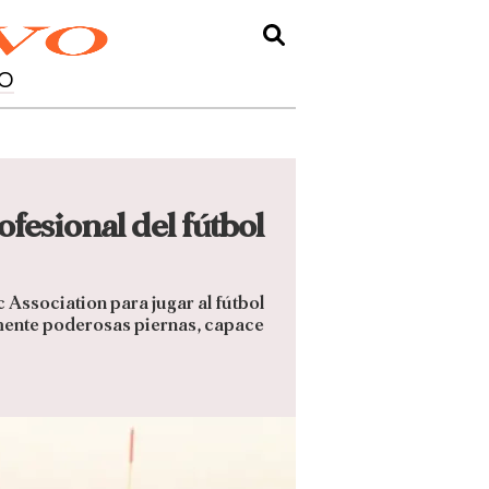
O
ofesional del fútbol
c Association para jugar al fútbol
emente poderosas piernas, capace