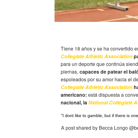
Tiene 18 años y se ha convertido 
Collegiate Athletic Association
pa
para un deporte que continúa sien
piernas,
capaces de patear el bal
espoleados por su amor hacia el de
Collegiate Athletic Association
h
americano:
está dispuesta a conve
nacional, la
National Collegiate A
"I dont like to gamble, but if there is on
A post shared by Becca Longo @