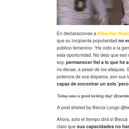
En declaraciones a
Bleacher Repo
que su incipiente popularidad
no e
público femenino: “He oído a la gen
esta oportunidad. No dejo que eso 
soy,
permanecer fiel a lo que he 
no decae, a pesar de los ataques. 
potencia de sus disparos, son sus ta
capaz de encontrar un solo 'pero'
Today was a good kicking day! @zende
A post shared by Becca Longo @
Ahora, solo el tiempo dirá si Becc
claro que
sus capacidades no ha