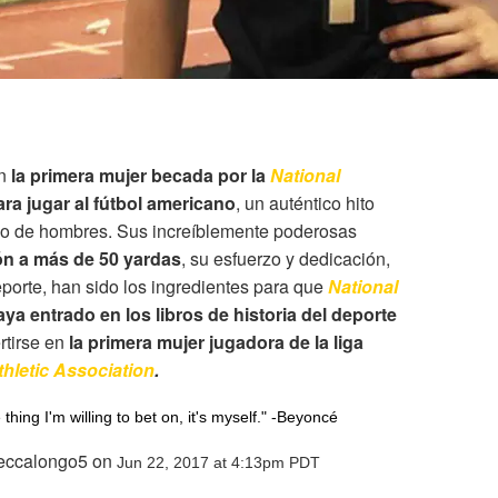
en
la primera mujer becada por la
National
ra jugar al fútbol americano
, un auténtico hito
do de hombres. Sus increíblemente poderosas
ón a más de 50 yardas
, su esfuerzo y dedicación,
porte, han sido los ingredientes para que
National
aya entrado en los libros de historia del deporte
rtirse en
la primera mujer jugadora de la liga
thletic Association
.
e thing I'm willing to bet on, it's myself." -Beyoncé
beccalongo5 on
Jun 22, 2017 at 4:13pm PDT