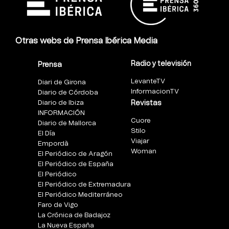
Otras webs de Prensa Ibérica Media
Radio y televisión
Prensa
LevanteTV
Diari de Girona
InformacionTV
Diario de Córdoba
Diario de Ibiza
Revistas
INFORMACIÓN
Cuore
Diario de Mallorca
Stilo
El Día
Viajar
Empordà
Woman
El Periódico de Aragón
El Periódico de España
El Periódico
El Periódico de Extremadura
El Periódico Mediterráneo
Faro de Vigo
La Crónica de Badajoz
La Nueva España