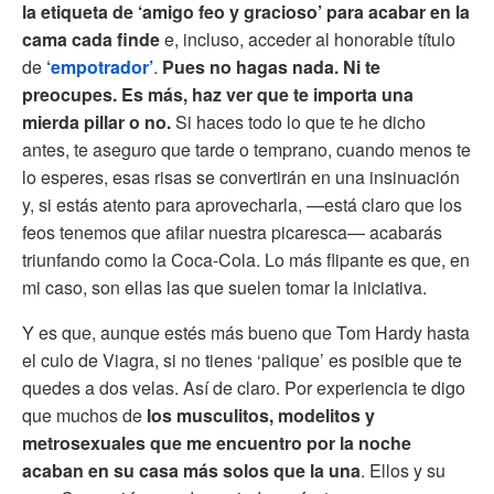
la etiqueta de ‘amigo feo y gracioso’ para acabar en la
cama cada finde
e, incluso, acceder al honorable título
de
‘empotrador’
.
Pues no hagas nada. Ni te
preocupes. Es más, haz ver que te importa una
mierda pillar o no.
Si haces todo lo que te he dicho
antes, te aseguro que tarde o temprano, cuando menos te
lo esperes, esas risas se convertirán en una insinuación
y, si estás atento para aprovecharla, —está claro que los
feos tenemos que afilar nuestra picaresca— acabarás
triunfando como la Coca-Cola. Lo más flipante es que, en
mi caso, son ellas las que suelen tomar la iniciativa.
Y es que, aunque estés más bueno que Tom Hardy hasta
el culo de Viagra, si no tienes ‘palique’ es posible que te
quedes a dos velas. Así de claro. Por experiencia te digo
que muchos de
los musculitos, modelitos y
metrosexuales que me encuentro por la noche
acaban en su casa más solos que la una
. Ellos y su