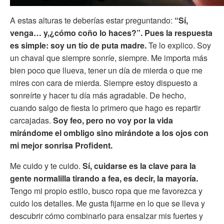
A estas alturas te deberías estar preguntando:
“Sí,
venga… y,¿cómo coño lo haces?”. Pues la respuesta
es simple: soy un tío de puta madre.
Te lo explico. Soy
un chaval que siempre sonríe, siempre. Me importa más
bien poco que llueva, tener un día de mierda o que me
mires con cara de mierda. Siempre estoy dispuesto a
sonreírte y hacer tu día más agradable. De hecho,
cuando salgo de fiesta lo primero que hago es repartir
carcajadas.
Soy feo, pero no voy por la vida
mirándome el ombligo sino mirándote a los ojos con
mi mejor sonrisa Profident.
Me cuido y te cuido.
Sí,
cuidarse es la clave para la
gente normalilla tirando a fea, es decir, la mayoría.
Tengo mi propio estilo, busco ropa que me favorezca y
cuido los detalles. Me gusta fijarme en lo que se lleva y
descubrir cómo combinarlo para ensalzar mis fuertes y