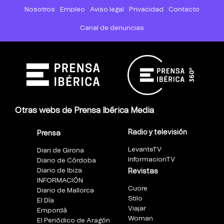
Nosotros
Empleo
Aviso legal
Privacidad
Contacto
Canal de denuncias
Otras webs de Prensa Ibérica Media
Radio y televisión
Prensa
LevanteTV
Diari de Girona
InformacionTV
Diario de Córdoba
Diario de Ibiza
Revistas
INFORMACIÓN
Cuore
Diario de Mallorca
Stilo
El Día
Viajar
Empordà
Woman
El Periódico de Aragón