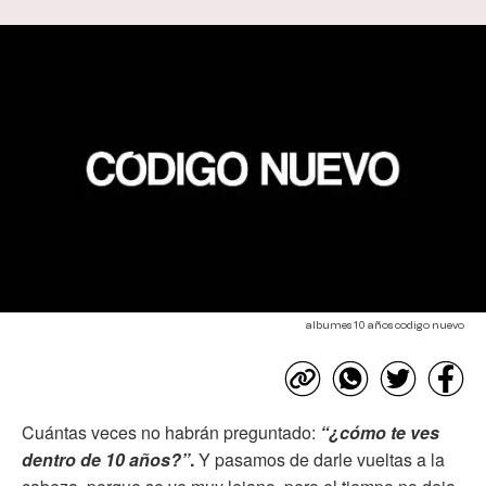
albumes 10 años codigo nuevo
Cuántas veces no habrán preguntado:
“¿cómo te ves
dentro de 10 años?”
.
Y pasamos de darle vueltas a la