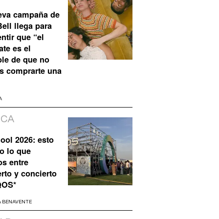
eva campaña de
ell llega para
ntir que “el
te es el
ble de que no
s comprarte una
A
ICA
ool 2026: esto
o lo que
os entre
rto y concierto
QOS*
A BENAVENTE