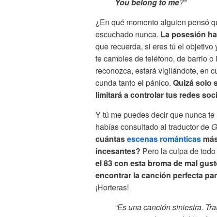
You belong to me
?"
¿En qué momento alguien pensó que
escuchado nunca.
La posesión ha
que recuerda, si eres tú el objetiv
te cambies de teléfono, de barrio o 
reconozca, estará vigilándote, en c
cunda tanto el pánico.
Quizá solo 
limitará a controlar tus redes soc
Y tú me puedes decir que nunca te 
habías consultado al traductor de
G
cuántas
escenas románticas
más 
incesantes?
Pero la culpa de todo 
el 83 con esta broma de mal gus
encontrar la canción perfecta pa
¡Horteras!
“Es una canción siniestra. Tra