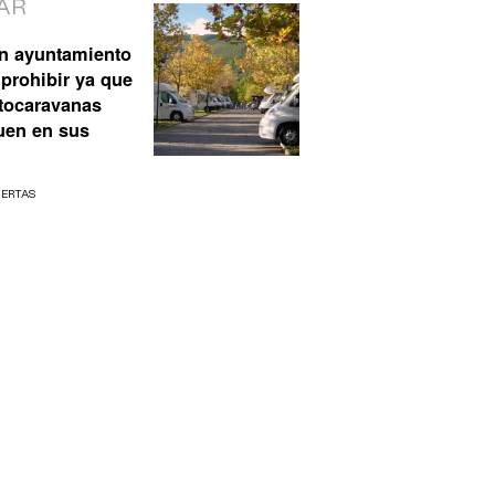
AR
n ayuntamiento
prohibir ya que
utocaravanas
uen en sus
UERTAS