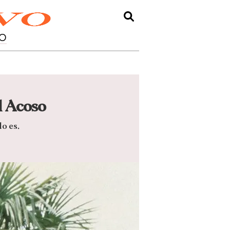
O
l Acoso
lo es.