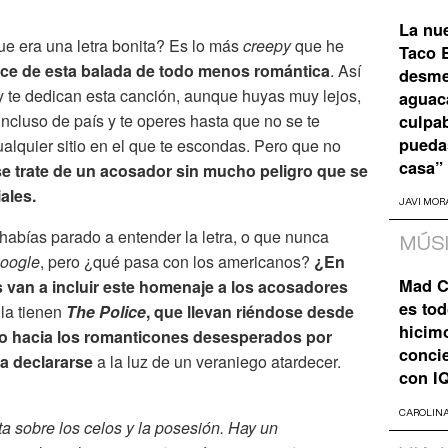
La nu
 era una letra bonita? Es lo más
creepy
que he
Taco B
ce de esta balada de todo menos romántica
. Así
desme
o y te dedican esta canción, aunque huyas muy lejos,
aguaca
incluso de país y te operes hasta que no se te
culpa
pueda
ualquier sitio en el que te escondas. Pero que no
casa”
se trate de un acosador sin mucho peligro que se
iales.
JAVI MOR
habías parado a entender la letra, o que nunca
MÚS
oogle
, pero ¿qué pasa con los americanos?
¿En
Mad C
van a incluir este homenaje a los acosadores
es tod
la tienen
The Police
, que llevan riéndose desde
hicim
to hacia los romanticones desesperados por
concie
ra declararse
a la luz de un veraniego atardecer.
con I
CAROLIN
ta sobre los celos y la posesión. Hay un