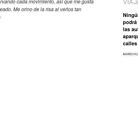
rvando cada movimiento, así que me gusta
VIAJ
do. Me orino de la risa al verlos tan
Ningú
3
podrá 
las a
aparq
calles
MARIO H