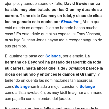
ejemplo, y aunque suene extraño,
David
Bowie nunca
ha sido muy bien tratado por los Grammy durante su
carrera. Tiene siete Grammy en total, y cinco de ellos
los ha ganado esta noche por
Blackstar
.
¿Ahora que
está muerto os arrepentís de no haberle hecho mucho
caso? Es entendible que ni su esposa, ni Tony Visconti,
ni su hijo Duncan Jones hayan ido a recoger ninguno de
sus premios.
E igualmente pasa con
Solange
, por ejemplo.
La
hermana de Beyoncé ha pasado desapercibida toda
su carrera, hasta ahora que la de
Formation
parece la
diosa del mundo y entonces le damos el Grammy.
Y
teniendo en cuenta las nominaciones tan absurdas
como
Solange
nominada a mejor canción o
Solange
como artista revelación, es muy fácil imaginar a un mono
con pajarita como miembro del jurado.
En resumen,
no hace falta acostarse a las seis de la