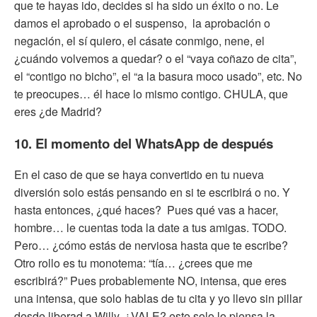
que te hayas ido, decides si ha sido un éxito o no. Le
damos el aprobado o el suspenso, la aprobación o
negación, el sí quiero, el cásate conmigo, nene, el
¿cuándo volvemos a quedar? o el “vaya coñazo de cita”,
el “contigo no bicho”, el “a la basura moco usado”, etc. No
te preocupes… él hace lo mismo contigo. CHULA, que
eres ¿de Madrid?
10. El momento del WhatsApp de después
En el caso de que se haya convertido en tu nueva
diversión solo estás pensando en si te escribirá o no. Y
hasta entonces, ¿qué haces? Pues qué vas a hacer,
hombre… le cuentas toda la date a tus amigas. TODO.
Pero… ¿cómo estás de nerviosa hasta que te escribe?
Otro rollo es tu monotema: “tía… ¿crees que me
escribirá?” Pues probablemente NO, intensa, que eres
una intensa, que solo hablas de tu cita y yo llevo sin pillar
desde liberad a Willy, ¿VALE? esto solo lo piensa la