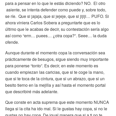
para a pensar en lo que le estás diciendo? NO. El otro
asiente, se intenta defender como puede y, sobre todo,
se ríe. Que si jajaja, que si jejeje, que si jijiji… PUFO. Si
ahora viniera Carlos Sobera a preguntarte que es lo
último que le acabas de decir, su contestación sería algo
así como “erm… puees… ¿otra copa?”. Seee… la duda
ofende.
Aunque durante el momento copa la conversación sea
prácticamente de besugos, sigue siendo muy importante
para ponerse “tonto”. Es decir, en este momento es
cuando empiezan las caricias, que si te coge la mano,
que si te toca de la cintura, que si un abrazo, que si un
besito tierno en la mejilla y así hasta el momento portal
que describiré más adelante.
Que conste en acta suprema que este momento NUNCA
llega si la cita ha ido mal. Si le gustas hay copa, si no le
gustas no hay copa. De igual manera que si a ti no te