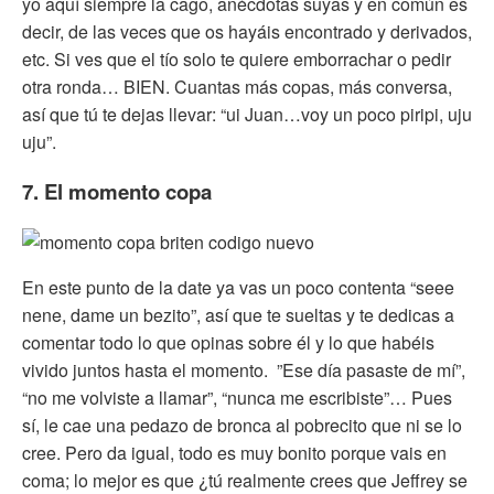
yo aquí siempre la cago, anécdotas suyas y en común es
decir, de las veces que os hayáis encontrado y derivados,
etc. Si ves que el tío solo te quiere emborrachar o pedir
otra ronda… BIEN. Cuantas más copas, más conversa,
así que tú te dejas llevar: “ui Juan…voy un poco piripi, uju
uju”.
7. El momento copa
En este punto de la date ya vas un poco contenta “seee
nene, dame un bezito”, así que te sueltas y te dedicas a
comentar todo lo que opinas sobre él y lo que habéis
vivido juntos hasta el momento. ”Ese día pasaste de mí”,
“no me volviste a llamar”, “nunca me escribiste”… Pues
sí, le cae una pedazo de bronca al pobrecito que ni se lo
cree. Pero da igual, todo es muy bonito porque vais en
coma; lo mejor es que ¿tú realmente crees que Jeffrey se