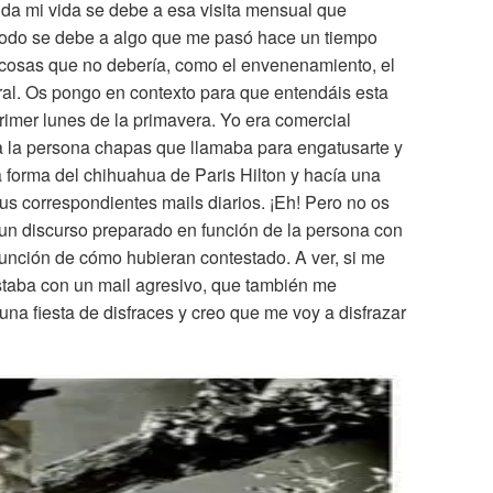
da mi vida se debe a esa visita mensual que
Todo se debe a algo que me pasó hace un tiempo
cosas que no debería, como el envenenamiento, el
ral. Os pongo en contexto para que entendáis esta
primer lunes de la primavera. Yo era comercial
ra la persona chapas que llamaba para engatusarte y
a forma del chihuahua de Paris Hilton y hacía una
us correspondientes mails diarios. ¡Eh! Pero no os
 un discurso preparado en función de la persona con
función de cómo hubieran contestado. A ver, si me
taba con un mail agresivo, que también me
 una fiesta de disfraces y creo que me voy a disfrazar