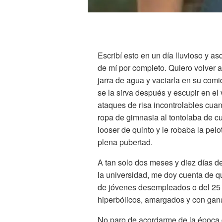
Escribí esto en un día lluvioso y 
de mí por completo. Quiero volver a
jarra de agua y vaciarla en su comid
se la sirva después y escupir en el 
ataques de risa incontrolables cua
ropa de gimnasia al tontolaba de cua
looser de quinto y le robaba la pel
plena pubertad.
A tan solo dos meses y diez días d
la universidad, me doy cuenta de q
de jóvenes desempleados o del 25
hiperbólicos, amargados y con gana
No paro de acordarme de la época 