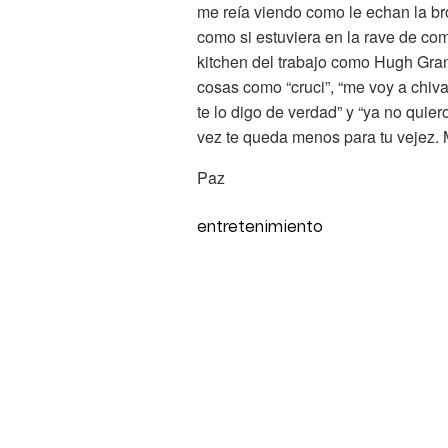
me reía viendo como le echan la b
como si estuviera en la rave de com
kitchen del trabajo como Hugh Grant
cosas como “cruci”, “me voy a chivar
te lo digo de verdad” y “ya no quie
vez te queda menos para tu veje
Paz
entretenimiento