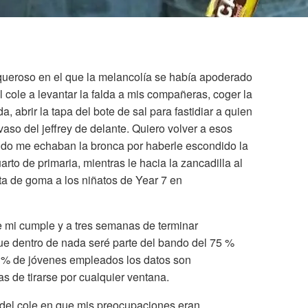
asqueroso en el que la melancolía se había apoderado
l cole a levantar la falda a mis compañeras, coger la
a, abrir la tapa del bote de sal para fastidiar a quien
vaso del jeffrey de delante. Quiero volver a esos
ndo me echaban la bronca por haberle escondido la
rto de primaria, mientras le hacia la zancadilla al
ota de goma a los niñatos de Year 7 en
e mi cumple y a tres semanas de terminar
ue dentro de nada seré parte del bando del 75 %
 % de jóvenes empleados los datos son
s de tirarse por cualquier ventana.
del cole en que mis preocupaciones eran