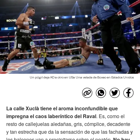
Un púgil deja KO a otro en USa Una velada de Boxeo en Estados Unidos
La calle Xuclà tiene el aroma inconfundible que
impregna el caos laberíntico del Raval
. Es, como el
resto de callejuelas aledañas, gris, cómplice, decadente
y tan estrecha que da la sensación de que las fachadas y
los balcones van a precipitarse sobre el peatón.
No hay