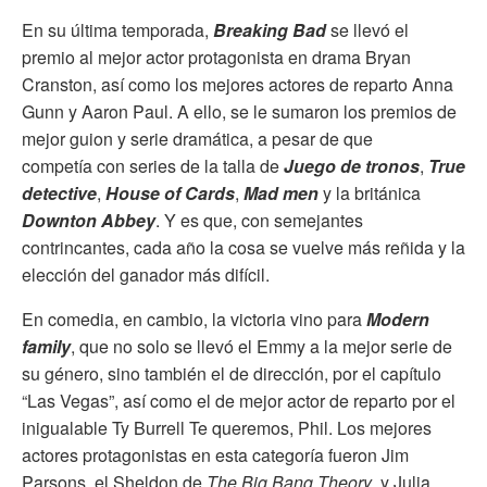
En su última temporada,
Breaking Bad
se llevó el
premio al mejor actor protagonista en drama Bryan
Cranston, así como los mejores actores de reparto Anna
Gunn y Aaron Paul. A ello, se le sumaron los premios de
mejor guion y serie dramática, a pesar de que
competía con series de la talla de
Juego de tronos
,
True
detective
,
House of Cards
,
Mad men
y la británica
Downton Abbey
. Y es que, con semejantes
contrincantes, cada año la cosa se vuelve más reñida y la
elección del ganador más difícil.
En comedia, en cambio, la victoria vino para
Modern
family
, que no solo se llevó el Emmy a la mejor serie de
su género, sino también el de dirección, por el capítulo
“Las Vegas”, así como el de mejor actor de reparto por el
inigualable Ty Burrell Te queremos, Phil. Los mejores
actores protagonistas en esta categoría fueron Jim
Parsons, el Sheldon de
The Big Bang Theory
, y Julia