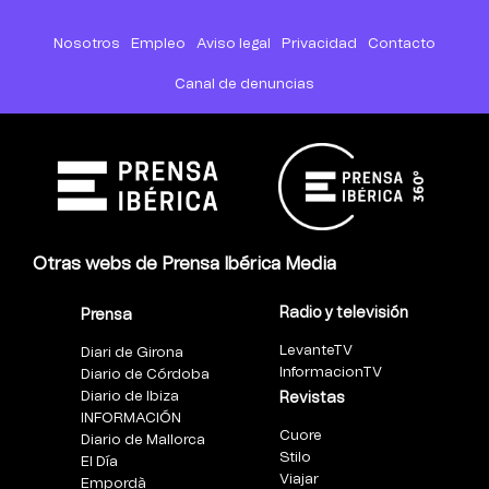
Nosotros
Empleo
Aviso legal
Privacidad
Contacto
Canal de denuncias
Otras webs de Prensa Ibérica Media
Radio y televisión
Prensa
LevanteTV
Diari de Girona
InformacionTV
Diario de Córdoba
Diario de Ibiza
Revistas
INFORMACIÓN
Cuore
Diario de Mallorca
Stilo
El Día
Viajar
Empordà